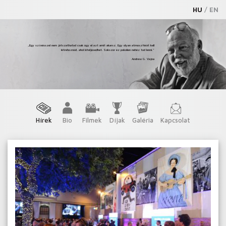
HU
/
EN
„Egy színésszel nem játszathatod csak úgy el azt amit akarsz. Egy olyan atmoszférát kell
létrehoznod, ahol kiteljesedhet. Sokszor ez pokolian nehéz tud lenni.”
Andrew G. Vajna
Hírek
Bio
Filmek
Díjak
Galéria
Kapcsolat