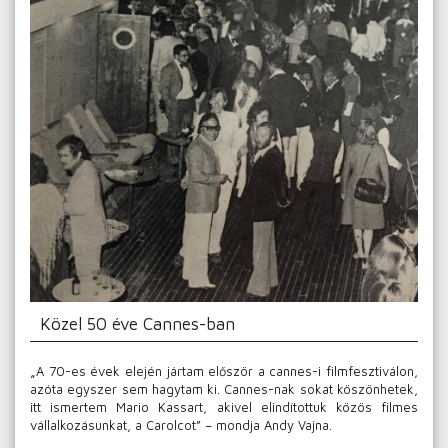
Közel 50 éve Cannes-ban
„A 70-es évek elején jártam először a cannes-i filmfesztiválon,
azóta egyszer sem hagytam ki. Cannes-nak sokat köszönhetek,
itt ismertem Mario Kassart, akivel elindítottuk közös filmes
vállalkozásunkat, a Carolcot” – mondja Andy Vajna.